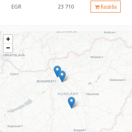
Kosárba
EGR
23 710
+
−