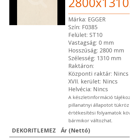
2800x1310x
Márka: EGGER
Szín: F0385
Felület: ST10
Vastagság: 0 mm
Hosszúság: 2800 mm
Szélesség: 1310 mm
Raktáron:
Központi raktár: Nincs
XVII. kerület: Nincs
Helvécia: Nincs
A készletinformáció tájékoztató
pillanatnyi állapotot tükröz a
értékesítési folyamatok követ
bármikor változhat.
DEKORITLEMEZ
Ár (Nettó)