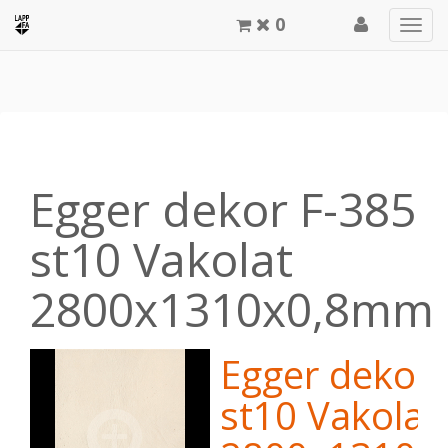
0
Men
meg
Egger dekor F-385
st10 Vakolat
2800x1310x0,8mm
Egger dekor 
st10 Vakolat