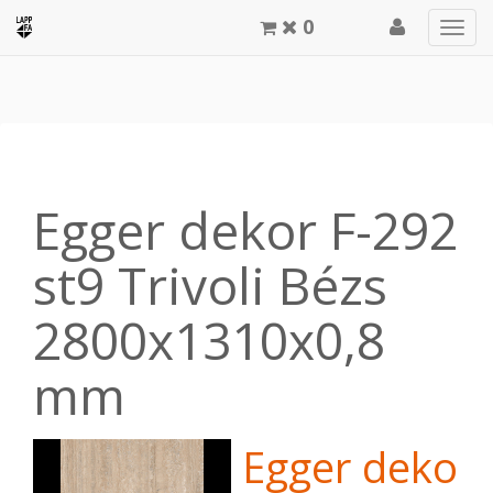
0
Men
meg
Egger dekor F-292
st9 Trivoli Bézs
2800x1310x0,8
mm
Egger dekor 