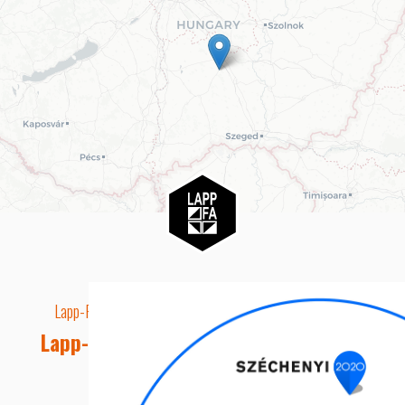
Lapp-Fa EUTR technikai azonosító száma: AA5849163
Lapp-fa Kft. Webshop Ügyfélszolgálat
Telefon: +36 20 8515050
E-mail cím: webshop@lapp-fa.hu