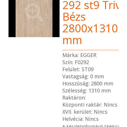
292 st9 Trivo
Bézs
2800x1310x
mm
Márka: EGGER
Szín: F0292
Felület: ST09
Vastagság: 0 mm
Hosszúság: 2800 mm
Szélesség: 1310 mm
Raktáron:
Központi raktár: Nincs
XVII. kerület: Nincs
Helvécia: Nincs
A készletinformáció tájékoztat