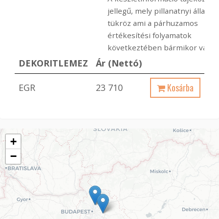
jellegű, mely pillanatnyi állapot
tükröz ami a párhuzamos
értékesítési folyamatok
következtében bármikor változ
DEKORITLEMEZ
Ár (Nettó)
Kosárba
EGR
23 710
+
−