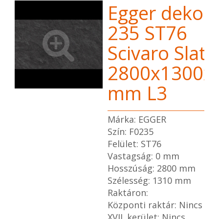
Egger dekor 
235 ST76
Scivaro Slate
2800x1300x
mm L3
Márka: EGGER
Szín: F0235
Felület: ST76
Vastagság: 0 mm
Hosszúság: 2800 mm
Szélesség: 1310 mm
Raktáron:
Központi raktár: Nincs
XVII. kerület: Nincs