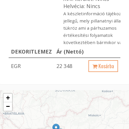
Helvécia: Nincs
A készletinformáció tájékoztat
jellegű, mely pillanatnyi állapot
tükröz ami a párhuzamos
értékesítési folyamatok
következtében bármikor változ
DEKORITLEMEZ
Ár (Nettó)
Kosárba
EGR
22 348
+
−