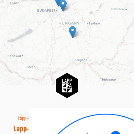
Lapp-Fa EUTR technikai azonosító száma: AA5849163
Lapp-fa Kft. Webshop Ügyfélszolgálat