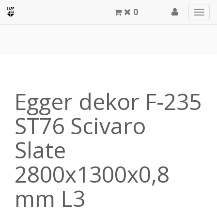
0
Men
meg
Egger dekor F-235
ST76 Scivaro
Slate
2800x1300x0,8
mm L3