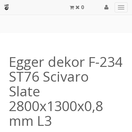
0
Men
meg
Egger dekor F-234
ST76 Scivaro
Slate
2800x1300x0,8
mm L3