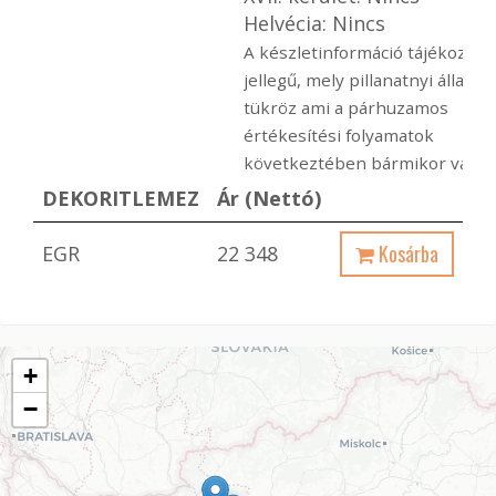
Helvécia: Nincs
A készletinformáció tájékoztat
jellegű, mely pillanatnyi állapot
tükröz ami a párhuzamos
értékesítési folyamatok
következtében bármikor változ
DEKORITLEMEZ
Ár (Nettó)
Kosárba
EGR
22 348
+
−