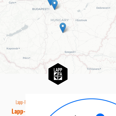
Lapp-Fa EUTR technikai azonosító száma: AA5849163
Lapp-fa Kft. Webshop Ügyfélszolgálat