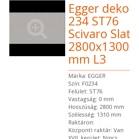
Egger dekor 
234 ST76
Scivaro Slate
2800x1300x
mm L3
Márka: EGGER
Szín: F0234
Felület: ST76
Vastagság: 0 mm
Hosszúság: 2800 mm
Szélesség: 1310 mm
Raktáron:
Központi raktár: Van
XVII. kerület: Nincs