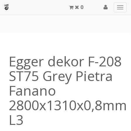
0
Men
meg
Egger dekor F-208
ST75 Grey Pietra
Fanano
2800x1310x0,8mm
L3