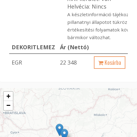
Helvécia: Nincs
A készletinformáció tájékoztató
pillanatnyi állapotot tükröz a
értékesítési folyamatok követ
bármikor változhat.
DEKORITLEMEZ
Ár (Nettó)
Kosárba
EGR
22 348
+
−