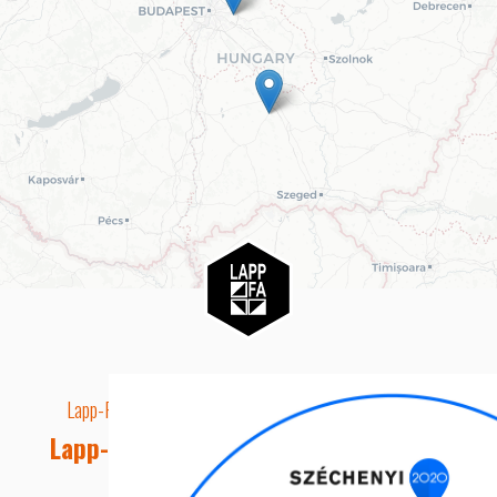
Lapp-Fa EUTR technikai azonosító száma: AA5849163
Lapp-fa Kft. Webshop Ügyfélszolgálat
Telefon: +36 20 8515050