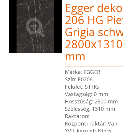
Egger dekor 
206 HG Pietr
Grigia schwa
2800x1310x
mm
Márka: EGGER
Szín: F0206
Felület: STHG
Vastagság: 0 mm
Hosszúság: 2800 mm
Szélesség: 1310 mm
Raktáron:
Központi raktár: Van
XVII. kerület: Nincs