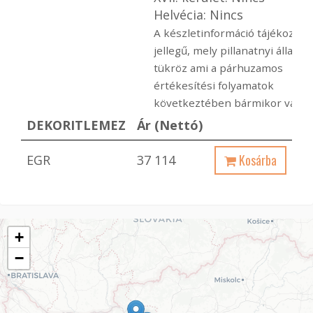
Helvécia: Nincs
A készletinformáció tájékoztat
jellegű, mely pillanatnyi állapot
tükröz ami a párhuzamos
értékesítési folyamatok
következtében bármikor változ
DEKORITLEMEZ
Ár (Nettó)
Kosárba
EGR
37 114
+
−