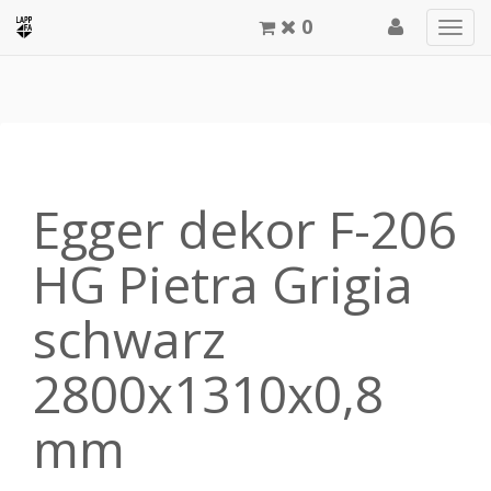
0
Men
meg
Egger dekor F-206
HG Pietra Grigia
schwarz
2800x1310x0,8
mm