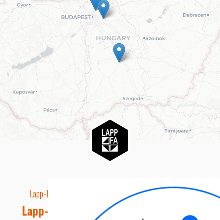
Lapp-Fa EUTR technikai azonosító száma: AA5849163
Lapp-fa Kft. Webshop Ügyfélszolgálat