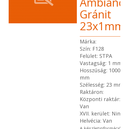
Ambianc
Gránit
23x1mm
Márka:
Szín: F128
Felület: STPA
Vastagság: 1 mm
Hosszúság: 1000
mm
Szélesség: 23 mm
Raktáron:
Központi raktár:
Van
XVII. kerület: Nincs
Helvécia: Van
A készletinformáció