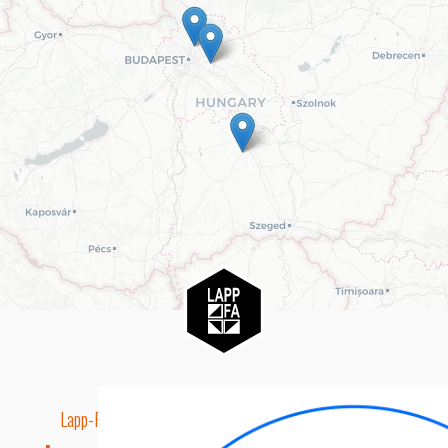
Lapp-Fa EUTR technikai azonosító száma: AA5849163