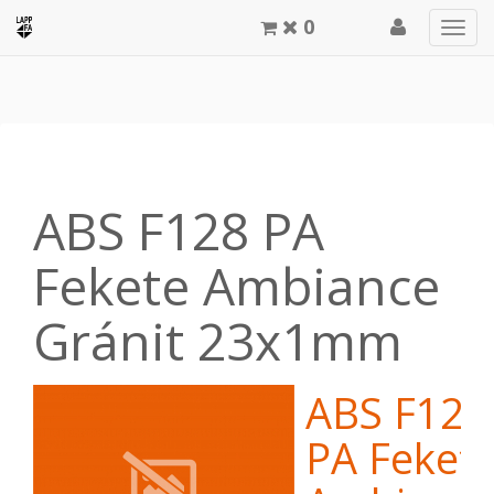
0
Men
meg
ABS F128 PA
Fekete Ambiance
Gránit 23x1mm
ABS F128
PA Feket