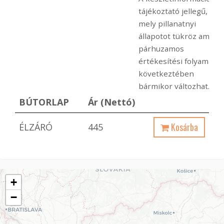
tájékoztató jellegű,
mely pillanatnyi
állapotot tükröz ami a
párhuzamos
értékesítési folyamato
következtében
bármikor változhat.
BÚTORLAP
Ár (Nettó)
Kosárba
ÉLZÁRÓ
445
+
−