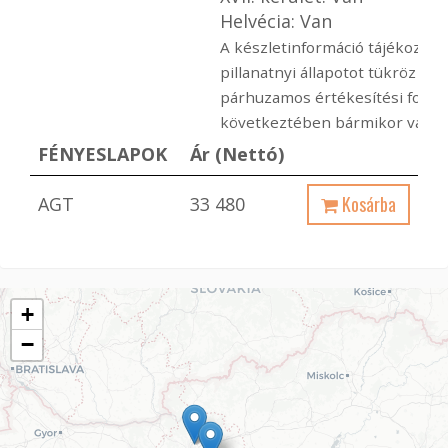
Helvécia: Van
A készletinformáció tájékoztató
pillanatnyi állapotot tükröz ami
párhuzamos értékesítési folya
következtében bármikor változ
FÉNYESLAPOK
Ár (Nettó)
Kosárba
AGT
33 480
+
−