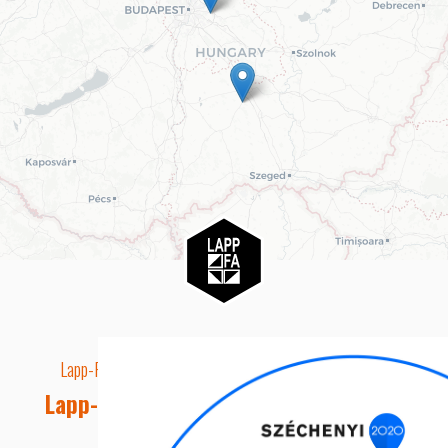
Lapp-Fa EUTR technikai azonosító száma: AA5849163
Lapp-fa Kft. Webshop Ügyfélszolgálat
Telefon: +36 20 8515050