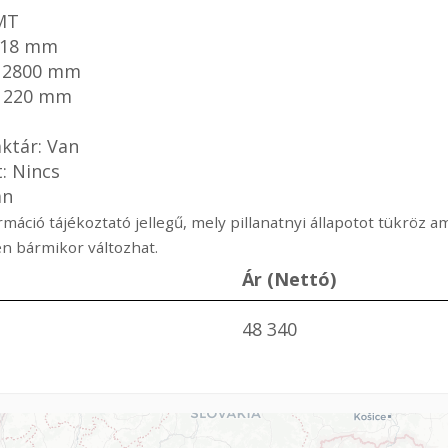
TMT
 18 mm
: 2800 mm
 1220 mm
ktár: Van
t: Nincs
an
rmáció tájékoztató jellegű, mely pillanatnyi állapotot tükröz 
n bármikor változhat.
Ár (Nettó)
48 340