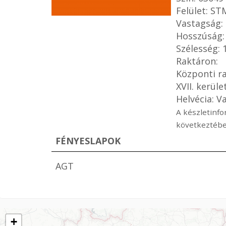
Felület: S
Vastagság:
Hosszúság
Szélesség:
Raktáron:
Központi ra
XVII. kerüle
Helvécia: V
A készletinfo
következtébe
FÉNYESLAPOK
AGT
+