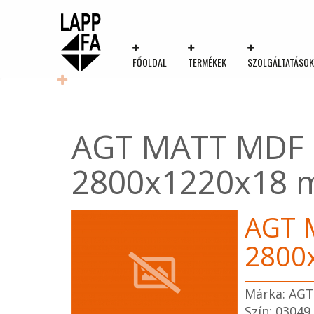
FŐOLDAL
TERMÉKEK
SZOLGÁLTATÁSO
AGT MATT MDF p
2800x1220x18 
AGT 
2800
Márka: AGT
Szín: 03049