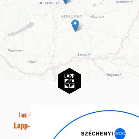
Lapp-Fa EUTR technikai azonosító száma: AA5849163
Lapp-fa Kft. Webshop Ügyfélszolgálat
Telefon: +36 20 8515050