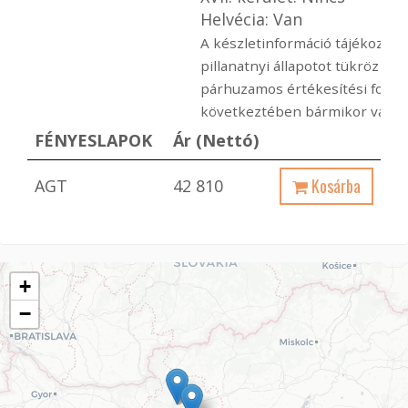
Helvécia: Van
A készletinformáció tájékoztató
pillanatnyi állapotot tükröz ami
párhuzamos értékesítési folya
következtében bármikor változ
FÉNYESLAPOK
Ár (Nettó)
Kosárba
AGT
42 810
+
−