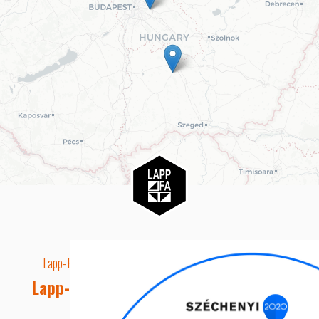
Lapp-Fa EUTR technikai azonosító száma: AA5849163
Lapp-fa Kft. Webshop Ügyfélszolgálat
Telefon: +36 20 8515050