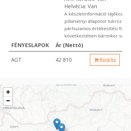
Helvécia: Van
A készletinformáció tájékoztató
pillanatnyi állapotot tükröz ami
párhuzamos értékesítési folya
következtében bármikor változ
FÉNYESLAPOK
Ár (Nettó)
Kosárba
AGT
42 810
+
−