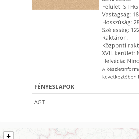
Felület: STHG
Vastagság: 1
Hosszúság: 
Szélesség: 1
Raktáron:
Központi rakt
XVII. kerület:
Helvécia: Nin
A készletinformá
következtében b
FÉNYESLAPOK
AGT
+