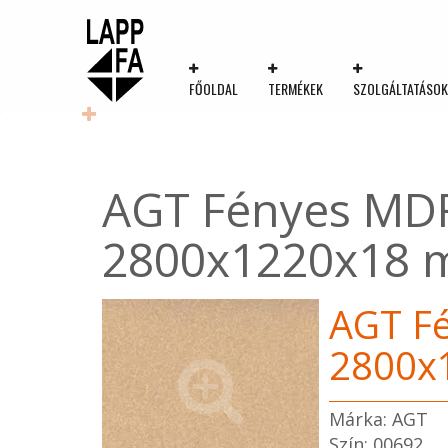
FŐOLDAL
TERMÉKEK
SZOLGÁLTATÁSO
AGT Fényes MDF
2800x1220x18
AGT Fé
2800x
Márka: AGT
Szín: 00692