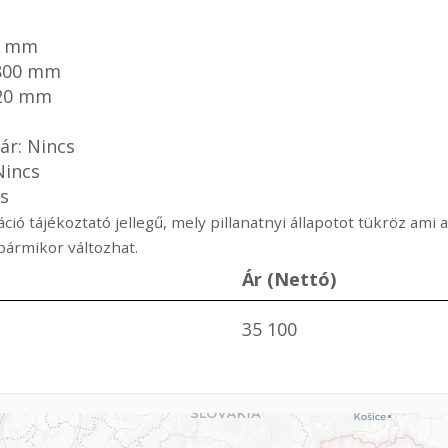
8 mm
2800 mm
220 mm
ár: Nincs
 Nincs
cs
ció tájékoztató jellegű, mely pillanatnyi állapotot tükröz am
ármikor változhat.
Ár (Nettó)
35 100