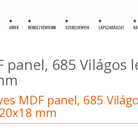
K
HÍREK
RENDEZVÉNYEINK
SZERELVÉNYEK
LAPSZABÁSZAT
KA
panel, 685 Világos l
 mm
es MDF panel, 685 Világo
220x18 mm