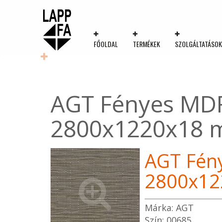
FŐOLDAL
TERMÉKEK
SZOLGÁLTATÁSO
AGT Fényes MDF 
2800x1220x18
AGT Fény
2800x1
Márka: AGT
Szín: 00685