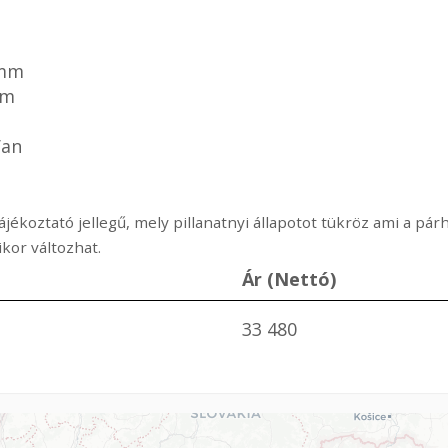
m
 mm
mm
Van
ájékoztató jellegű, mely pillanatnyi állapotot tükröz ami a p
or változhat.
Ár (Nettó)
33 480