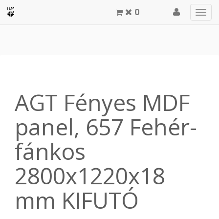
0
Men
meg
AGT Fényes MDF
panel, 657 Fehér-
fánkos
2800x1220x18
mm KIFUTÓ