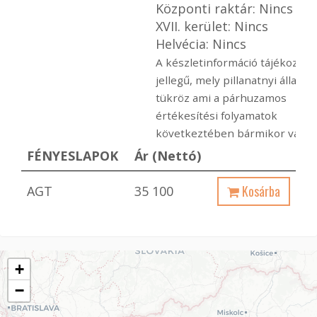
Központi raktár: Nincs
XVII. kerület: Nincs
Helvécia: Nincs
A készletinformáció tájékoztat
jellegű, mely pillanatnyi állapot
tükröz ami a párhuzamos
értékesítési folyamatok
következtében bármikor változ
FÉNYESLAPOK
Ár (Nettó)
Kosárba
AGT
35 100
+
−