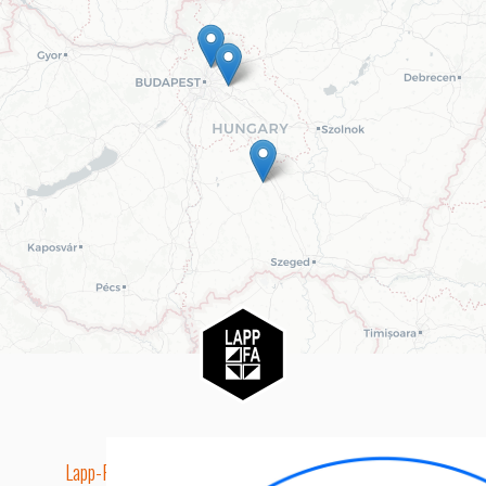
Lapp-Fa EUTR technikai azonosító száma: AA5849163