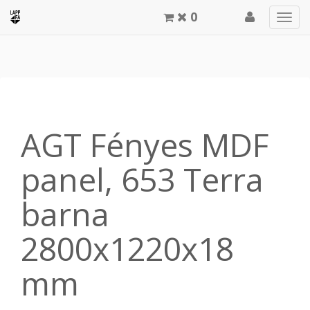
0
Men
meg
AGT Fényes MDF
panel, 653 Terra
barna
2800x1220x18
mm