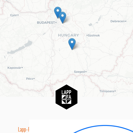
Lapp-Fa EUTR technikai azonosító száma: AA5849163