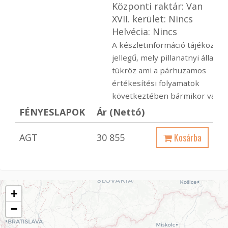
Központi raktár: Van
XVII. kerület: Nincs
Helvécia: Nincs
A készletinformáció tájékoztat
jellegű, mely pillanatnyi állapot
tükröz ami a párhuzamos
értékesítési folyamatok
következtében bármikor változ
FÉNYESLAPOK
Ár (Nettó)
Kosárba
AGT
30 855
+
−