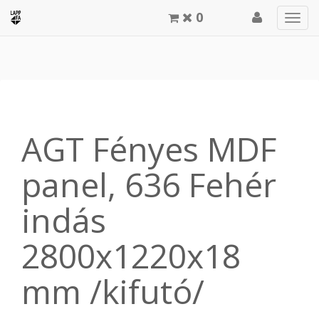
0
Men
meg
AGT Fényes MDF
panel, 636 Fehér
indás
2800x1220x18
mm /kifutó/