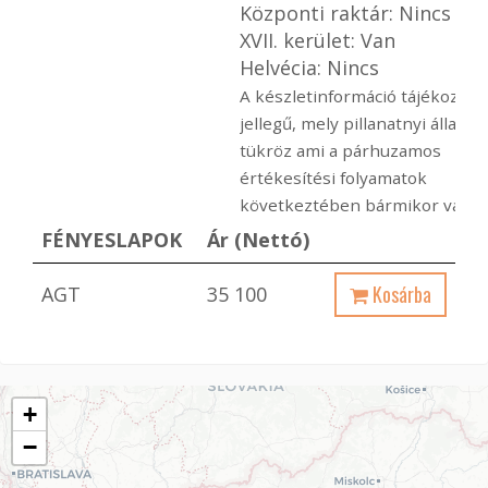
Központi raktár: Nincs
XVII. kerület: Van
Helvécia: Nincs
A készletinformáció tájékoztat
jellegű, mely pillanatnyi állapot
tükröz ami a párhuzamos
értékesítési folyamatok
következtében bármikor változ
FÉNYESLAPOK
Ár (Nettó)
Kosárba
AGT
35 100
+
−