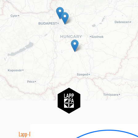
Lapp-Fa EUTR technikai azonosító száma: AA5849163