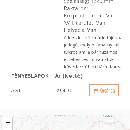
Szélesség: 1220 mm
Raktáron:
Központi raktár: Van
XVII. kerület: Van
Helvécia: Van
A készletinformáció tájékoztat
jellegű, mely pillanatnyi állapot
tükröz ami a párhuzamos
értékesítési folyamatok
következtében bármikor változ
FÉNYESLAPOK
Ár (Nettó)
Kosárba
AGT
39 410
+