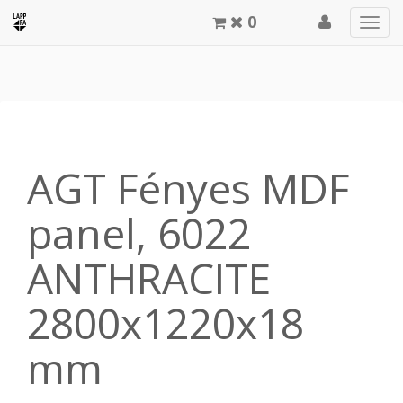
0
Men
meg
AGT Fényes MDF
panel, 6022
ANTHRACITE
2800x1220x18
mm