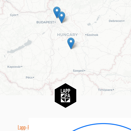
Lapp-Fa EUTR technikai azonosító száma: AA5849163