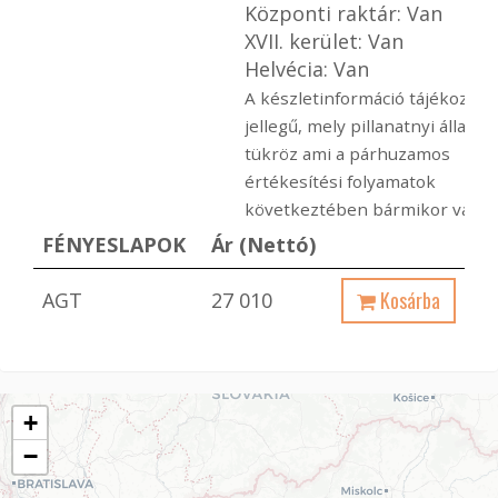
Központi raktár: Van
XVII. kerület: Van
Helvécia: Van
A készletinformáció tájékoztat
jellegű, mely pillanatnyi állapot
tükröz ami a párhuzamos
értékesítési folyamatok
következtében bármikor változ
FÉNYESLAPOK
Ár (Nettó)
Kosárba
AGT
27 010
+
−