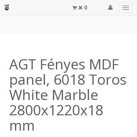
0
Men
meg
AGT Fényes MDF
panel, 6018 Toros
White Marble
2800x1220x18
mm