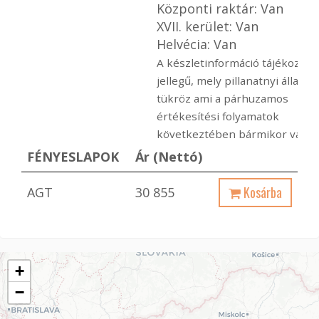
Központi raktár: Van
XVII. kerület: Van
Helvécia: Van
A készletinformáció tájékoztat
jellegű, mely pillanatnyi állapot
tükröz ami a párhuzamos
értékesítési folyamatok
következtében bármikor változ
FÉNYESLAPOK
Ár (Nettó)
Kosárba
AGT
30 855
+
−