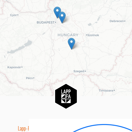
Lapp-Fa EUTR technikai azonosító száma: AA5849163