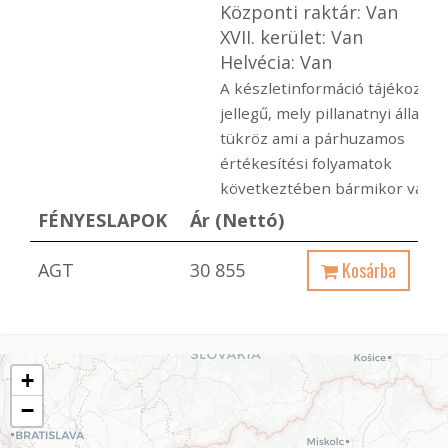
Központi raktár: Van
XVII. kerület: Van
Helvécia: Van
A készletinformáció tájékoztat
jellegű, mely pillanatnyi állapot
tükröz ami a párhuzamos
értékesítési folyamatok
következtében bármikor változ
FÉNYESLAPOK
Ár (Nettó)
Kosárba
AGT
30 855
+
−