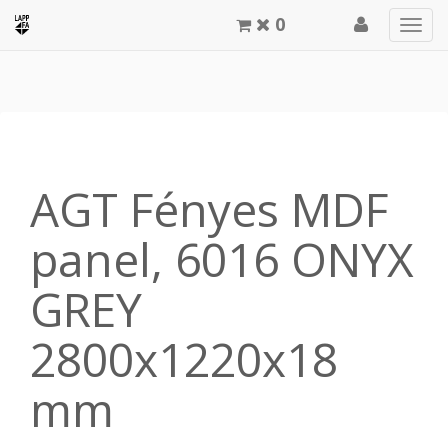
0
Men
meg
AGT Fényes MDF
panel, 6016 ONYX
GREY
2800x1220x18
mm