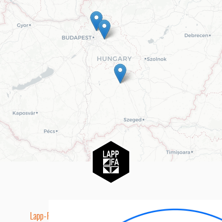
Lapp-Fa EUTR technikai azonosító száma: AA5849163