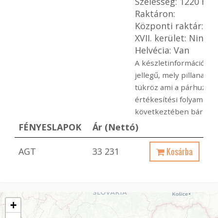
Szélesség: 1220 mm
Raktáron:
Központi raktár: Va
XVII. kerület: Nincs
Helvécia: Van
A készletinformáció táj
jellegű, mely pillanatnyi
tükröz ami a párhuzam
értékesítési folyamato
következtében bármiko
FÉNYESLAPOK
Ár (Nettó)
Kosárba
AGT
33 231
+