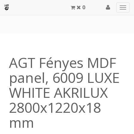
0
Men
meg
AGT Fényes MDF
panel, 6009 LUXE
WHITE AKRILUX
2800x1220x18
mm