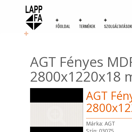
FŐOLDAL
TERMÉKEK
SZOLGÁLTATÁSO
AGT Fényes MDF
2800x1220x18
AGT Fén
2800x1
Márka: AGT
Szín: 03075