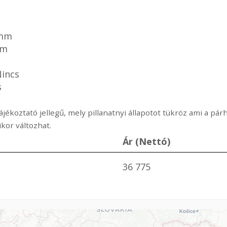
m
 mm
mm
Nincs
s
ájékoztató jellegű, mely pillanatnyi állapotot tükröz ami a p
or változhat.
Ár (Nettó)
36 775