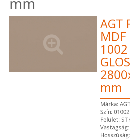
mm
AGT Fé
MDF pa
1002 
GLOSS
2800x
mm
Márka: AGT
Szín: 01002
Felület: STHG
Vastagság: 1
Hosszúság: 2