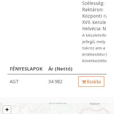
Szélesség: 12
Raktáron:
Központi raktá
XVII. kerület: 
Helvécia: Ninc
A készletinformá
jellegű, mely pill
tükröz ami a pá
értékesítési fol
következtében bá
FÉNYESLAPOK
Ár (Nettó)
Kosárba
AGT
34 982
+