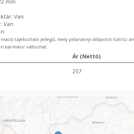
 22 mm
ktár: Van
t: Van
an
rmáció tájékoztató jellegű, mely pillanatnyi állapotot tükröz 
n bármikor változhat.
Ár (Nettó)
257