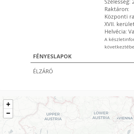
Szélesség:
Raktáron:
Központi ra
XVII. kerüle
Helvécia: V
A készletinfo
következtébe
FÉNYESLAPOK
ÉLZÁRÓ
+
−