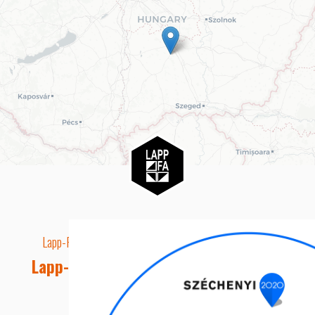
Lapp-Fa EUTR technikai azonosító száma: AA5849163
Lapp-fa Kft. Webshop Ügyfélszolgálat
Telefon: +36 20 8515050
E-mail cím: webshop@lapp-fa.hu