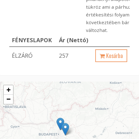
tükröz ami a párhuzam
értékesítési folyamato
következtében bármik
változhat.
FÉNYESLAPOK
Ár (Nettó)
Kosárba
ÉLZÁRÓ
257
+
−