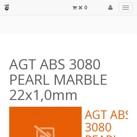
0
Men
meg
AGT ABS 3080
PEARL MARBLE
22x1,0mm
AGT ABS
3080