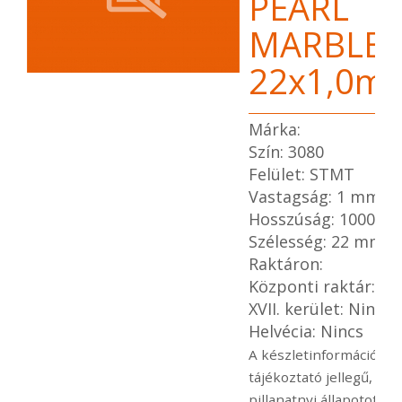
PEARL
MARBLE
22x1,0m
Márka:
Szín: 3080
Felület: STMT
Vastagság: 1 mm
Hosszúság: 1000 m
Szélesség: 22 mm
Raktáron:
Központi raktár: Va
XVII. kerület: Nincs
Helvécia: Nincs
A készletinformáció
tájékoztató jellegű, mel
pillanatnyi állapotot