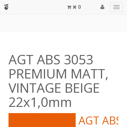
0
Men
meg
AGT ABS 3053
PREMIUM MATT,
VINTAGE BEIGE
22x1,0mm
AGT ABS