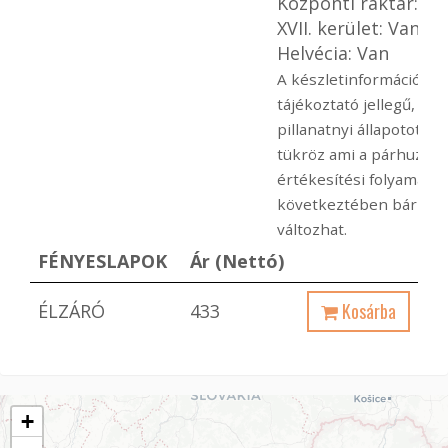
Központi raktár: Va
XVII. kerület: Van
Helvécia: Van
A készletinformáció
tájékoztató jellegű, mel
pillanatnyi állapotot
tükröz ami a párhuzam
értékesítési folyamato
következtében bármik
változhat.
FÉNYESLAPOK
Ár (Nettó)
Kosárba
ÉLZÁRÓ
433
+